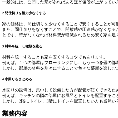
一般的には、凸凹した形があればあるほど値段が上がってい
2
間仕切りを極力少なくする
家の価格は、間仕切りを少なくすることで安くすることが可
また、間仕切りをなくすことで、開放感や圧迫感がなくなる
とです。壁がなくなれば材料費が軽減されるため安く家を建
3
材料を統一し種類を絞る
材料を統一することも家を安くするコツでもあります。
例えば。１つの部屋はフローリングにし、もう一つを畳の部
しかし、部屋の材料を別々にすることで色々な部屋を楽しむ
4
水回りをまとめる
水回りの設備は、集中して設備した方が配管が短くできるた
例えば、キッチンの隣の部屋にお風呂とトイレを配置するこ
しかし、2階にトイレ、3階にトイレを配置したい方も当然い
業務内容