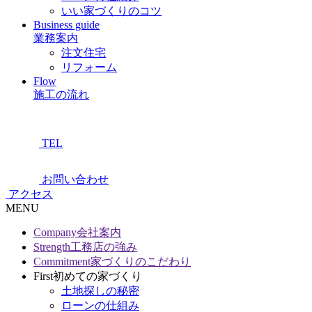
いい家づくりのコツ
Business guide
業務案内
注文住宅
リフォーム
Flow
施工の流れ
TEL
お問い合わせ
アクセス
MENU
Company
会社案内
Strength
工務店の強み
Commitment
家づくりのこだわり
First
初めての家づくり
土地探しの秘密
ローンの仕組み